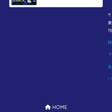
〒
東
T
特
プ
会
パ
HOME