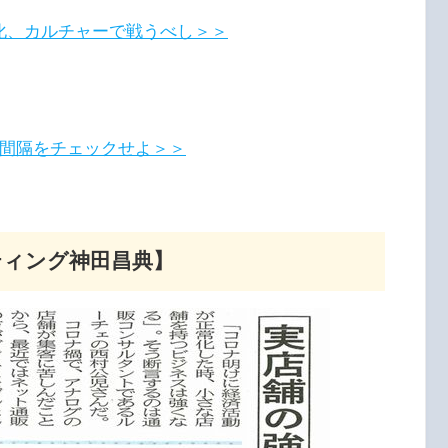
化、カルチャーで戦うべし＞＞
ト間隔をチェックせよ＞＞
ティング神田昌典】