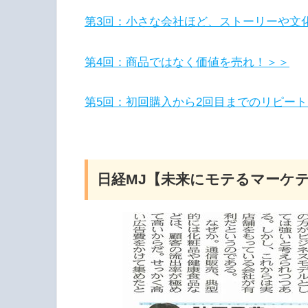
第3回：小さな会社ほど、ストーリーや文
第4回：商品ではなく価値を売れ！＞＞
第5回：初回購入から2回目までのリピー
日経MJ【未来にモテるマーケ