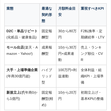
業態
最適な
月額料金目
重視すべきKPI
契約形
安
態
D2C・単品リピート
固定報
30から80万
F2転換率・定
(化粧品・健康食品)
酬型
円
期継続率・LTV
モール出店
(楽天・A
成果報
10から30万
売上・ランキ
mazon・Yahoo!)
酬型
円+成果連
ング順位・CV
動
R
大手・上場準備企業
ハイブ
100万円+利
全体利益・組
(年商30億円超)
リッド
益連動
織KPI・上場準
型
備
新規立上げ
(年商0か
固定報
10から20万
初期立上げ・
ら1億円)
酬型(軽
円
基本KPIの整備
め)