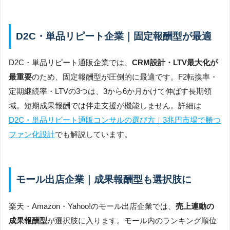
D2C・単品リピート企業｜固定報酬型が最適
D2C・単品リピート通販企業では、
CRM設計・LTV最大化が
最重要
のため、固定報酬型が圧倒的に最適です。F2転換率・
定期継続率・LTVの3つは、3から6か月かけて伸ばす長期領
域。短期成果報酬では伴走支援が機能しません。詳細は
D2C・単品リピート通販コンサルの選び方｜3兆円市場で勝つ
ファン化設計
でも解説しています。
モール出店企業｜成果報酬型も選択肢に
楽天・Amazon・Yahoo!のモール出店企業では、
売上連動の
成果報酬型
が選択肢に入ります。モール内のランキング順位