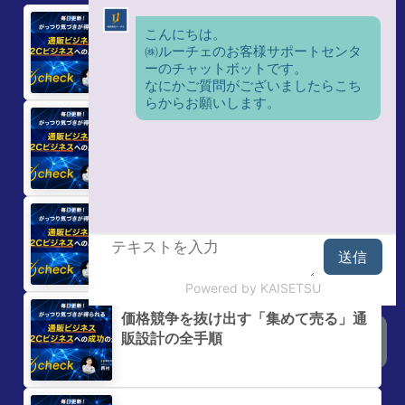
業種別データで見る機会損失2.85倍の
止血手順【2026年上半期調査】
Curly Meに学ぶクラウドファンディン
グ検証から3億円までの5ステップ
AI不安度86%と衝突する今、通販が信
頼で集めて売る設計手順
価格競争を抜け出す「集めて売る」通
販設計の全手順