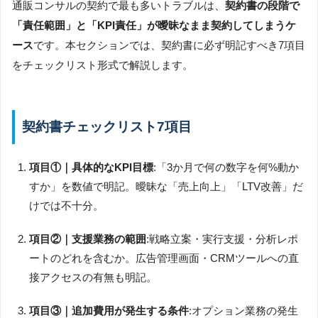
通販コンサルの契約で最も多いトラブルは、
契約書の段階で
「責任範囲」と「KPI責任」が曖昧なまま契約してしまうケ
ース
です。本セクションでは、契約書に必ず明記すべき7項目
をチェックリスト形式で解説します。
契約書チェックリスト7項目
項目①｜具体的なKPI目標
:「3か月で何の数字を何%動か
すか」を数値で明記。曖昧な「売上向上」「LTV改善」だ
けでは不十分。
項目②｜支援業務の範囲
:戦略立案・実行支援・分析レポ
ートのどれを含むか。広告管理画面・CRMツールへの直
接アクセスの有無も明記。
項目③｜追加費用が発生する条件
:オプション業務の発生