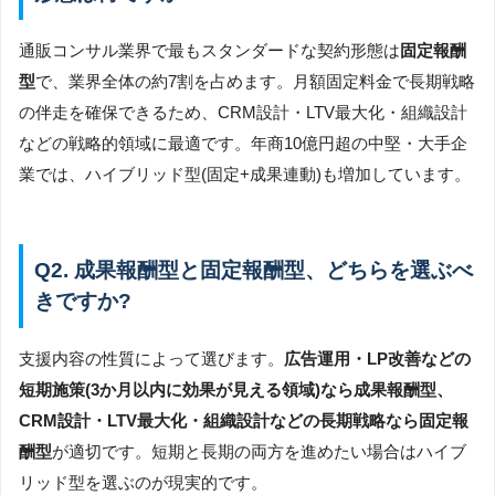
通販コンサル業界で最もスタンダードな契約形態は
固定報酬
型
で、業界全体の約7割を占めます。月額固定料金で長期戦略
の伴走を確保できるため、CRM設計・LTV最大化・組織設計
などの戦略的領域に最適です。年商10億円超の中堅・大手企
業では、ハイブリッド型(固定+成果連動)も増加しています。
Q2. 成果報酬型と固定報酬型、どちらを選ぶべ
きですか?
支援内容の性質によって選びます。
広告運用・LP改善などの
短期施策(3か月以内に効果が見える領域)なら成果報酬型、
CRM設計・LTV最大化・組織設計などの長期戦略なら固定報
酬型
が適切です。短期と長期の両方を進めたい場合はハイブ
リッド型を選ぶのが現実的です。