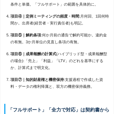
条件と単価。「フルサポート」の範囲を具体的に。
項目④｜定例ミーティングの頻度・時間
:月何回、1回何時
間か。出席者(経営者・実行責任者)も明記。
項目⑤｜解約条項
:何か月前の通告で解約可能か。違約金
の有無。3か月単位の見直し条項の有無。
項目⑥｜成果報酬の計算式
(ハイブリッド型・成果報酬型
の場合):「売上」「利益」「LTV」のどれを基準にする
か、計算式まで明文化。
項目⑦｜知的財産権と機密保持
:支援過程で作成した資
料・データの権利帰属と、双方の機密保持義務。
「フルサポート」「全力で対応」は契約書から