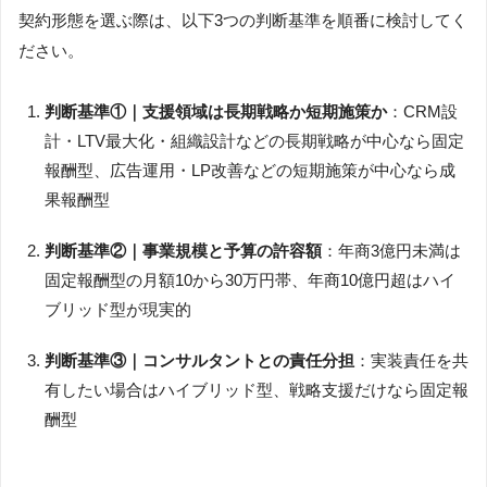
契約形態を選ぶ際は、以下3つの判断基準を順番に検討してく
ださい。
判断基準①｜支援領域は長期戦略か短期施策か
：CRM設
計・LTV最大化・組織設計などの長期戦略が中心なら固定
報酬型、広告運用・LP改善などの短期施策が中心なら成
果報酬型
判断基準②｜事業規模と予算の許容額
：年商3億円未満は
固定報酬型の月額10から30万円帯、年商10億円超はハイ
ブリッド型が現実的
判断基準③｜コンサルタントとの責任分担
：実装責任を共
有したい場合はハイブリッド型、戦略支援だけなら固定報
酬型