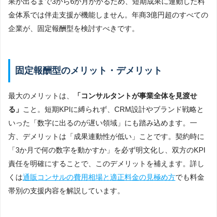
果が出るまで3から6か月かかるため、短期成果に連動した料
金体系では伴走支援が機能しません。年商3億円超のすべての
企業が、固定報酬型を検討すべきです。
固定報酬型のメリット・デメリット
最大のメリットは、
「コンサルタントが事業全体を見渡せ
る」
こと。短期KPIに縛られず、CRM設計やブランド戦略と
いった「数字に出るのが遅い領域」にも踏み込めます。一
方、デメリットは「成果連動性が低い」ことです。契約時に
「3か月で何の数字を動かすか」を必ず明文化し、双方のKPI
責任を明確にすることで、このデメリットを補えます。詳し
くは
通販コンサルの費用相場と適正料金の見極め方
でも料金
帯別の支援内容を解説しています。