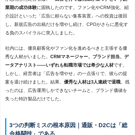
業期の成功体験
に固執したのです。ファン化やCRM強化、紹
介設計といった「広告に頼らない集客装置」への投資は後回
し。新規広告の出稿だけを増やし続け、CPOがさらに悪化す
る負のスパイラルに突入しました。
社内には、優良顧客化やファン化を進めるべきと主張する優
秀な人材がいました。
CRMマネージャー、ブランド担当、デ
ータアナリスト――いずれも転職市場では希少な人材
です。
しかし、経営者は「広告を増やせ」の一点張りで、彼らの提
案を退け続けました。結果、
優秀な人材は3人連続で退職
。残
ったのは、広告運用しかできないチームと、ブランド価値を
失った特許製品だけでした。
3つの判断ミスの根本原因｜通販・D2Cは「総
合格闘技」である