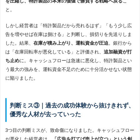
を圧縮し、特許製品の本来の価値で勝負する戦略へ戻る
こ
と。
しかし経営者は「特許製品だから売れるはず」「もう少し広
告を増やせば在庫は捌ける」と判断し、損切りを先送りしま
した。結果、
在庫が積み上がり、運転資金が圧迫
。銀行から
は「在庫回転率が悪化している」と評価され、
追加融資が打
ち止め
に。キャッシュフローは急速に悪化し、特許製品とい
う最大の強みを、運転資金不足のために十分活かせない状態
に陥りました。
判断ミス③｜過去の成功体験から抜けきれず、
優秀な人材が去っていった
3つ目の判断ミスが、致命傷になりました。キャッシュフロー
が悪化した経営者は、
「広告を打てば売上が立つ」という創