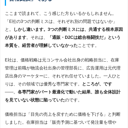
ここまで読まれて、こう感じた方もいるかもしれません。
「E社の3つの判断ミスは、それぞれ別の問題ではないか」
と。
しかし違います。3つの判断ミスには、共通する根本原因
があります
。それは、
「通販・D2Cは総合格闘技だ」という
本質を、経営者が理解していなかった
ことです。
E社は、価格戦略は元コンサル会社出身の戦略担当に、在庫
管理は前職が物流会社出身の管理部長に、広告運用は元代理
店出身のマーケターに、それぞれ任せていました。一人ひと
りは、その領域では優秀な専門家です。
ところが、です
――。
各専門家がパート最適化で動いた結果、誰も全体設計
を見ていない状態に陥っていた
のです。
価格担当は「目先の売上を戻すために価格を下げる」と判断
しました。在庫担当は「販売予測に基づいて発注量を増や