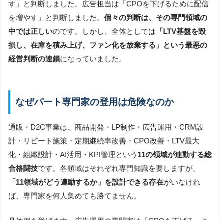
す」と判断しました。広告担当は「CPOを下げるために配信
を増やす」と判断しました。
個々の判断は、その専門領域の
中では正しい
のです。しかし、全体としては
「LTV基盤を毀
損し、在庫を積み上げ、ファン化を放棄する」という最悪の
経営判断の連鎖
になっていました。
なぜパート専門家の登用は危険なのか
通販・D2C事業は、商品開発・LP制作・広告運用・CRM設
計・リピート施策・定期継続率改善・CPO改善・LTV最大
化・組織設計・AI活用・KPI管理という
11の領域が連動する総
合格闘技
です。各領域はそれぞれ専門知識を要しますが、
「11領域がどう連動するか」を設計できる存在
がいなけれ
ば、専門家を何人集めても勝てません。