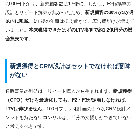
2,000円下がり、新規顧客数は1.5倍に。しかし、F2転換率の
設計とリピート施策が無かったため、
新規顧客の60%が3か月
以内に離脱
。1年後の年商は据え置きで、広告費だけが増えて
いました。
本来獲得できたはずのLTV換算で約1.2億円分の機
会損失
です。
新規獲得とCRM設計はセットでなければ意味
がない
通販事業の利益は、リピート購入から生まれます。
新規獲得
（CPO）だけを最適化しても、F2・F3が定着しなければ、
LTVは伸びません
。100日ファン化計画のようなCRM設計メ
ソッドを持たないコンサルは、半分の支援しかできていない
と考えるべきです。