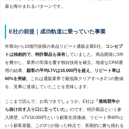
最も悔やまれるパターンです。
E社の前提｜成功軌道に乗っていた事業
年商3から10億円規模の単品リピート通販企業E社。
コンセプ
トは独創的で、特許製品も保有
していました。商品開発に5年
を費やし、業界の常識を覆す独自技術を確立。地道なCRM運
用の結果、
顧客の平均LTVは18,000円を超え、リピート率は
60%を突破
。これは通販業界で最低限クリアすべき2つの数値
を、見事に達成していたことを意味します。
ここまで読んで、お気づきでしょうか。E社は
「価格競争か
ら抜け出す入り口に立っていた」
のです。特許製品という参
入障壁、LTV18,000円という顧客生涯価値、リピート率60%と
いう顧客基盤。この3つが揃った時点で、長期的に勝ち残れる