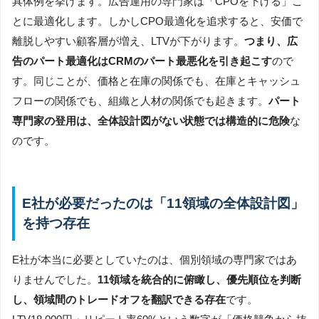
具体例を挙げます。広告運用の専門家は「CPOを下げる」こ
とに最適化します。しかしCPO最適化を追求すると、安価で
離脱しやすい顧客層が増え、LTVが下がります。
つまり、広
告のパート最適化はCRMのパート最悪化を引き起こす
ので
す。同じことが、価格と在庫の関係でも、在庫とキャッシュ
フローの関係でも、組織と人材の関係でも起きます。
パート
専門家の登用は、全体設計図がない状態では構造的に危険
な
のです。
E社が必要だったのは「11領域の全体設計図」
を持つ存在
E社が本当に必要としていたのは、個別領域の専門家ではあ
りませんでした。
11領域を統合的に俯瞰し、優先順位を判断
し、領域間のトレードオフを翻訳できる存在
です。