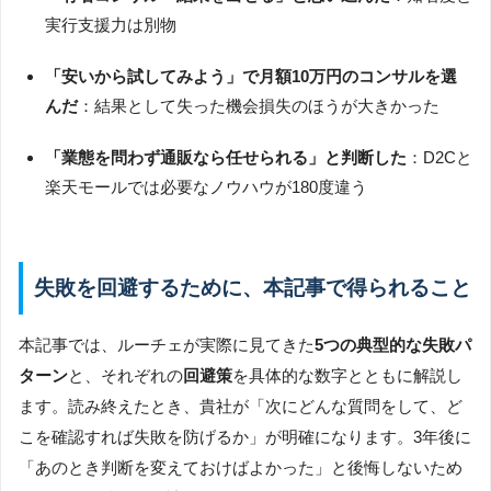
実行支援力は別物
「安いから試してみよう」で月額10万円のコンサルを選
んだ
：結果として失った機会損失のほうが大きかった
「業態を問わず通販なら任せられる」と判断した
：D2Cと
楽天モールでは必要なノウハウが180度違う
失敗を回避するために、本記事で得られること
本記事では、ルーチェが実際に見てきた
5つの典型的な失敗パ
ターン
と、それぞれの
回避策
を具体的な数字とともに解説し
ます。読み終えたとき、貴社が「次にどんな質問をして、ど
こを確認すれば失敗を防げるか」が明確になります。3年後に
「あのとき判断を変えておけばよかった」と後悔しないため