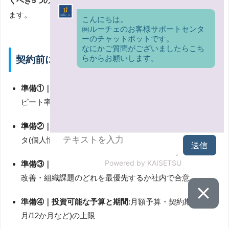
くべき5つの事前準備
を、最後にチェックリスト形式でまとめ
ます。
契約前に準備すべき5つの事前準備
準備①｜直近12か月の数字データ
:売上・新規顧客数・リ
ピート率・CPO・LTV・広告費の月次推移CSV
準備②｜匿名化した顧客台帳
:F1/F2/F3別の購買履歴デー
タ(個人情報を除く)
準備③｜解決したい課題の優先順位
:新規獲得・リピート
改善・組織課題のどれを最優先するか社内で合意
準備④｜投資可能な予算と期間
:月額予算・契約期間(6か
月/12か月など)の上限