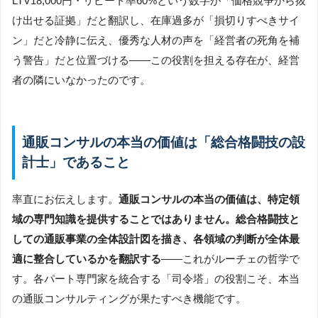
LTV18,000円・リピート率60%という数字が「価格競争から抜
け出せる証拠」だと翻訳し、在庫過多が「損切りすべきサイ
ン」だと冷静に伝え、優秀な人材の声を「経営者の死角を補
う警告」だと位置づける――この役割を担える存在が、経営
者の隣にいなかったのです。
通販コンサルの本当の価値は「総合格闘技の設
計士」であること
率直にお伝えします。
通販コンサルの本当の価値は、特定領
域の専門知識を提供することではありません。総合格闘技と
しての通販事業の全体設計図を描き、各領域の判断が全体最
適に整合しているかを翻訳する
――これがルーチェの哲学で
す。各パート専門家を統合する「司令塔」の役割こそ、本当
の通販コンサルティングが果たすべき機能です。