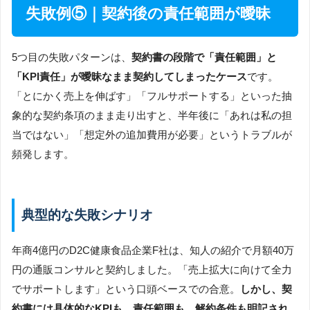
失敗例⑤｜契約後の責任範囲が曖昧
5つ目の失敗パターンは、
契約書の段階で「責任範囲」と
「KPI責任」が曖昧なまま契約してしまったケース
です。
「とにかく売上を伸ばす」「フルサポートする」といった抽
象的な契約条項のまま走り出すと、半年後に「あれは私の担
当ではない」「想定外の追加費用が必要」というトラブルが
頻発します。
典型的な失敗シナリオ
年商4億円のD2C健康食品企業F社は、知人の紹介で月額40万
円の通販コンサルと契約しました。「売上拡大に向けて全力
でサポートします」という口頭ベースでの合意。
しかし、契
約書には具体的なKPIも、責任範囲も、解約条件も明記され