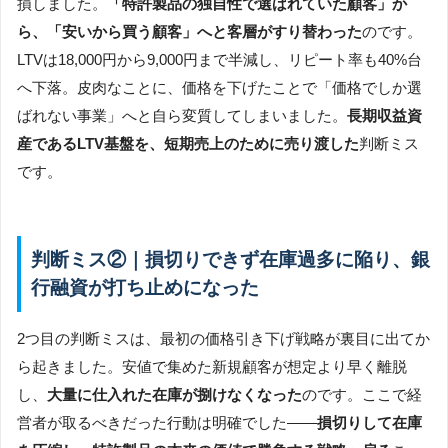
損しました。
「特許製品の独自性で選ばれていた顧客」か
ら、「安いから買う顧客」へと客層がすり替わった
のです。
LTVは18,000円から9,000円まで半減し、リピート率も40%台
へ下落。皮肉なことに、価格を下げたことで「価格でしか選
ばれない事業」へと自ら変質してしまいました。
長期収益資
産であるLTV基盤を、短期売上のために売り渡した
判断ミス
です。
判断ミス②｜損切りできず在庫過多に陥り、銀
行融資が打ち止めになった
2つ目の判断ミスは、最初の価格引き下げ戦略が裏目に出てか
ら起きました。安値で集めた新規顧客が想定より早く離脱
し、
大量に仕入れた在庫が捌けなくなった
のです。ここで経
営者が取るべきだった行動は明確でした――
損切りして在庫