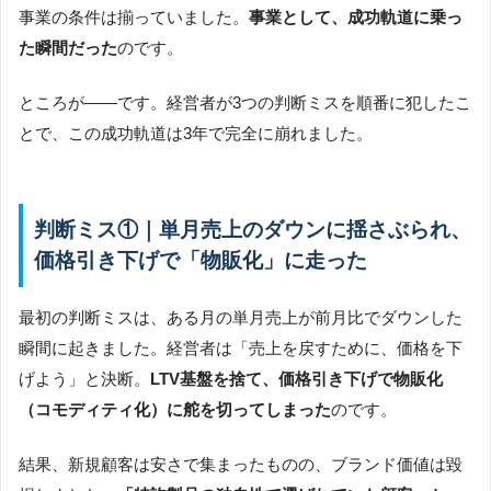
事業の条件は揃っていました。
事業として、成功軌道に乗っ
た瞬間だった
のです。
ところが――です。経営者が3つの判断ミスを順番に犯したこ
とで、この成功軌道は3年で完全に崩れました。
判断ミス①｜単月売上のダウンに揺さぶられ、
価格引き下げで「物販化」に走った
最初の判断ミスは、ある月の単月売上が前月比でダウンした
瞬間に起きました。経営者は「売上を戻すために、価格を下
げよう」と決断。
LTV基盤を捨て、価格引き下げで物販化
（コモディティ化）に舵を切ってしまった
のです。
結果、新規顧客は安さで集まったものの、ブランド価値は毀