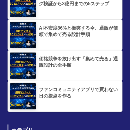
グ検証から3億円までの5ステップ
AI不安度86%と衝突する今、通販が信
頼で集めて売る設計手順
価格競争を抜け出す「集めて売る」通
販設計の全手順
ファンコミュニティアプリで買わない
日の接点を作る