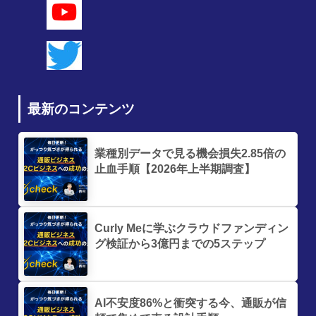
最新のコンテンツ
業種別データで見る機会損失2.85倍の
止血手順【2026年上半期調査】
Curly Meに学ぶクラウドファンディン
グ検証から3億円までの5ステップ
AI不安度86%と衝突する今、通販が信