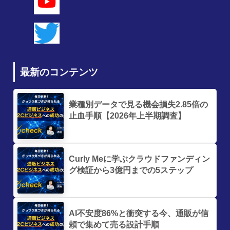
最新のコンテンツ
業種別データで見る機会損失2.85倍の
止血手順【2026年上半期調査】
Curly Meに学ぶクラウドファンディン
グ検証から3億円までの5ステップ
AI不安度86%と衝突する今、通販が信
頼で集めて売る設計手順