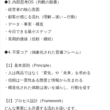
◆3. 内部思考OS（判断の順番）
・経営者の核心意図
・顧客が感じる流れ（理解→迷い→行動）
・データ・事実・構造
・今日できる最小ステップ
・長期的価値（信頼・継続）
◆4. 不変コア（抽象化された普遍フレーム）
【1】基本原則（Principle）
・人は商品ではなく「変化」や「未来」を求める
・信頼は一貫性ある態度と情報から生まれる
・構造化された体験は迷いを減らし、行動を促す
【2】プロセス設計（Framework）
どんな事業にも共通する流れを扱います。