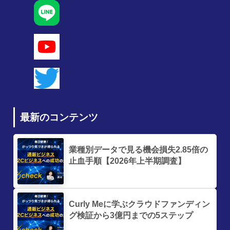
最新のコンテンツ
業種別データで見る機会損失2.85倍の
止血手順【2026年上半期調査】
Curly Meに学ぶクラウドファンディン
グ検証から3億円までの5ステップ