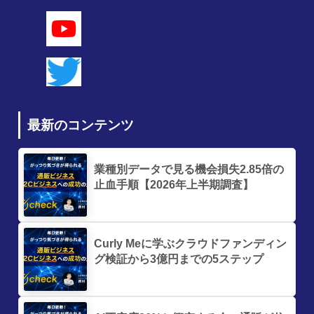
最新のコンテンツ
業種別データで見る機会損失2.85倍の
止血手順【2026年上半期調査】
Curly Meに学ぶクラウドファンディン
グ検証から3億円までの5ステップ