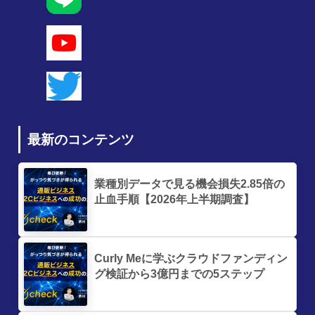
最新のコンテンツ
業種別データで見る機会損失2.85倍の
止血手順【2026年上半期調査】
Curly Meに学ぶクラウドファンディン
グ検証から3億円までの5ステップ