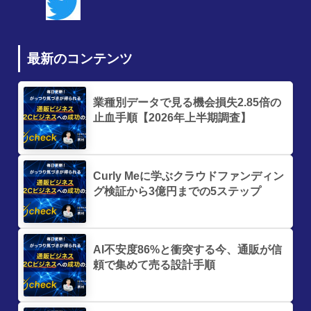
最新のコンテンツ
業種別データで見る機会損失2.85倍の
止血手順【2026年上半期調査】
Curly Meに学ぶクラウドファンディン
グ検証から3億円までの5ステップ
AI不安度86%と衝突する今、通販が信
頼で集めて売る設計手順