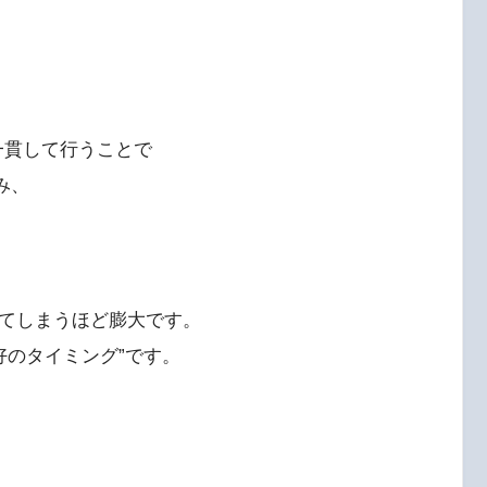
を一貫して行うことで
み、
てしまうほど膨大です。
好のタイミング”です。